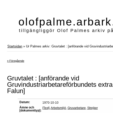
olofpalme.arbark
tillgängliggör Olof Palmes arkiv p
Startsidan
» Ur Palmes arkiv: Gruvtalet : [anförande vid Gruvindustriarb
« Föregående
Gruvtalet : [anförande vid
Gruvindustriarbetareförbundets extra
Falun]
Datum:
1970-10-10
Ämne och
[Text]
,
Arbetsmiljö
,
Gruvarbetare
,
Strejker
[dokumenttyp]: